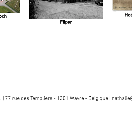
Hot
Roch
Filpar
A. | 77 rue des Templiers - 1301 Wavre - Belgique |
nathalie